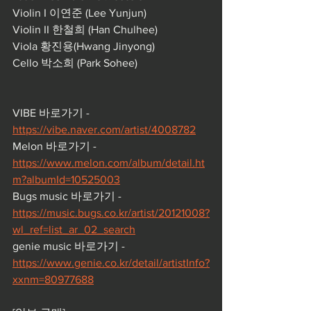
Violin I 이연준 (Lee Yunjun)
Violin II 한철희 (Han Chulhee)
Viola 황진용(Hwang Jinyong)
Cello 박소희 (Park Sohee)
VIBE 바로가기 - 
https://vibe.naver.com/artist/4008782
Melon 바로가기 -
https://www.melon.com/album/detail.ht
m?albumId=10525003
Bugs music 바로가기 - 
https://music.bugs.co.kr/artist/20121008?
wl_ref=list_ar_02_search
genie music 바로가기 -
https://www.genie.co.kr/detail/artistInfo?
xxnm=80977688