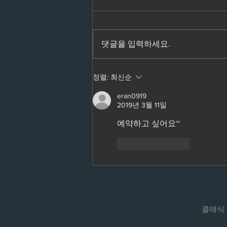
댓글을 입력하세요.
2026 이탈리안 바이올린 전시회
정렬:
최신순
(서울, 대구, 부산, 순천, 서울)
eran0919
presented by A.L.I association
2019년 3월 11일
예약하고 싶어요~
좋아요
답글
​클래식