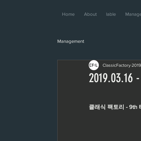
Home
About
lable
Manag
Management
ClassicFactory
201
2019.03.1
클래식 팩토리 - 9th 