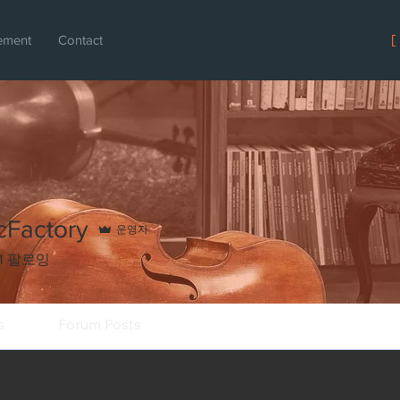
ement
Contact
[
cFactory
운영자
1
팔로잉
s
Forum Posts