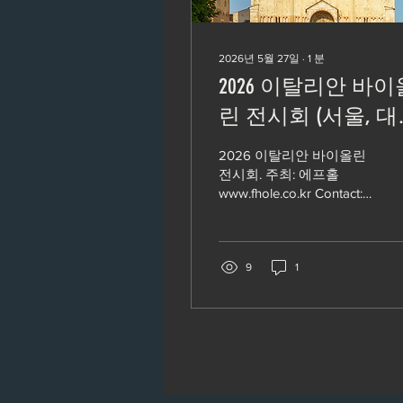
2026년 5월 27일
∙
1
분
2026 이탈리안 바이
린 전시회 (서울, 대
구, 부산, 순천, 서울
2026 이탈리안 바이올린
presented by A.L.I
전시회. 주최: 에프홀
www.fhole.co.kr Contact:
association
www.fhole.co.kr 070-
7774-9354 kakao CH: 에
프홀 Special: 전시 기간 동
안 스페셜 프라이스로 구
9
1
매 가능합니다.
Instruments: Vn(23ea) Ni
Anqi, Bertrand Yves
Delisle, Cabrini Andrea,
Cancelliere Julian
Lorenzo, Chong Ho Lee,
Cislaghi Igino, Conejo