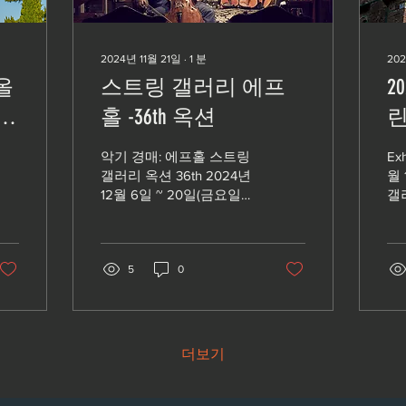
2024년 11월 21일
∙
1
분
202
올
스트링 갤러리 에프
2
홀 -36th 옥션
린
)
1
악기 경매: 에프홀 스트링
Exhibit
전
갤러리 옥션 36th 2024년
월 
12월 6일 ~ 20일(금요일
갤
pr
밤 9시 마감) 입찰: 비공개
www
as
댓글의 입찰방식 바이올
7774
린(12ea), 비올라(2ea), 첼
언남
로(8ea), 콘트라베이스, 활
5
0
(8ea)
더보기