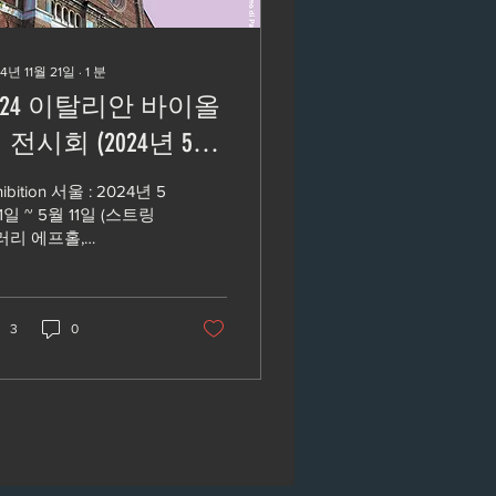
4년 11월 21일
∙
1
분
024 이탈리안 바이올
 전시회 (2024년 5월
 ~ 6월 1일, 서울, 대
ion 서울 : 2024년 5
, 대구, 부산, 서울)
1일 ~ 5월 11일 (스트링
러리 에프홀,
esented by A.L.I
.fhole.co.kr 070-
sociation
-9354) 서울 서초구
5길 8 설빌딩 4층 대
전: 5월 13일 ~ 5월 15일...
3
0