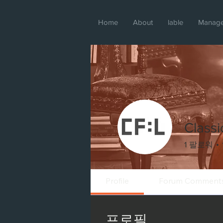
Home
About
lable
Manag
Classi
1
팔로워
Profile
Forum Comment
프로필