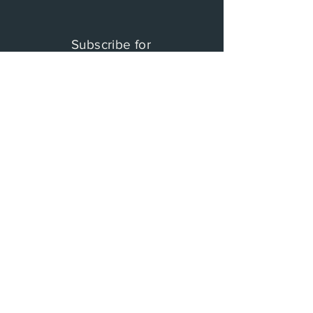
Subscribe for
ClassicFactory Updates !
​클래식 팩토리 레이블의 새로운 레이블과 타
이니 콘서트에 대한 소식을 받을 수 있습니다.
이름과 이메일을 적어주세요.
구독하기
© 2017 by Classic Factory: Lable. Proudly
created with
www.overn.co.kr