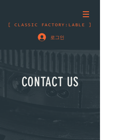
[ CLASSIC FACTORY:LABLE ]
로그인
C
ON
TACT US