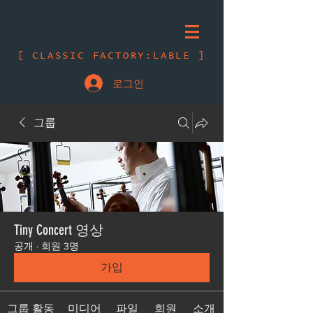
[ CLASSIC FACTORY:LABLE ]
로그인
그룹
Tiny Concert 영상
공개
·
회원 3명
가입
그룹 활동
미디어
파일
회원
소개