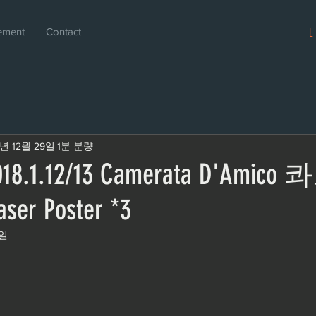
ement
Contact
[
7년 12월 29일
1분 분량
8.1.12/13 Camerata D'Amic
r Poster *3
4일