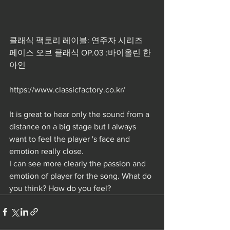
클래식 팩토리 레이블: 연주자 시리즈
페이스 오브 클래식 OP.03 :바이올린 한
아인
https://www.classicfactory.co.kr/
It is great to hear only the sound from a 
distance on a big stage but I always 
want to feel the player 's face and 
emotion really close.
I can see more clearly the passion and 
emotion of player for the song. What do 
you think? How do you feel?