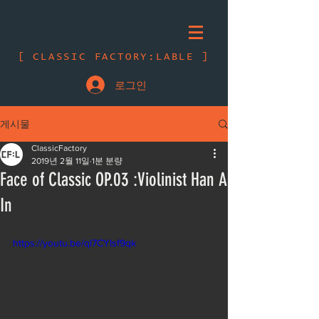
[ CLASSIC FACTORY:LABLE ]
로그인
게시물
ClassicFactory
2019년 2월 11일
1분 분량
Face of Classic OP.03 :Violinist Han A
In
https://youtu.be/ql7CYlsf9qk