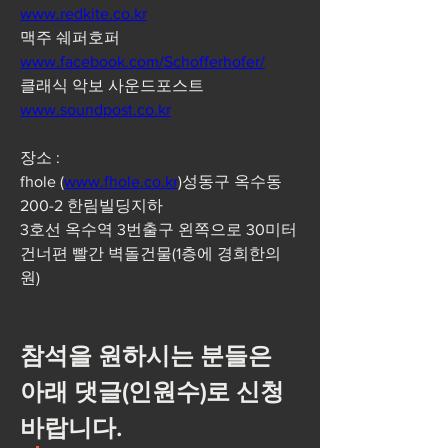
www.redkite.co.kr
맥주 쉐퍼호퍼 
www.facebook.com/
Schofferhofer
/
클래식 악보 사운드포스트 
www.soundpost.co.kr
장소 :  
fhole (
www.fhole.co.kr
)성동구 옥수동 
200-2 한림빌딩지하
3호선 옥수역 3번출구 왼쪽으로 30미터
건너편 빨간 벽돌건물(1층에 경희한의
원)
참석을 원하시는 분들은 
아래 댓글(인원수)로 신청
바랍니다. 