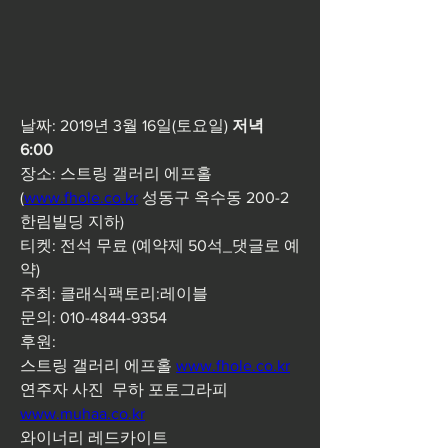
날짜: 2019년 3월 16일(토요일) 
저녁 
6:00
장소: 스트링 갤러리 에프홀 
(
www.fhole.co.kr
 성동구 옥수동 200-2 
한림빌딩 지하) 
티켓: 전석 무료 (예약제 50석_댓글로 예
약)
주최: 클래식팩토리:레이블
문의: 010-4844-9354  
후원: 
스트링 갤러리 에프홀 
www.fhole.co.kr
연주자 사진  무하 포토그라피 
www.muhaa.co.kr
와이너리 레드카이트   