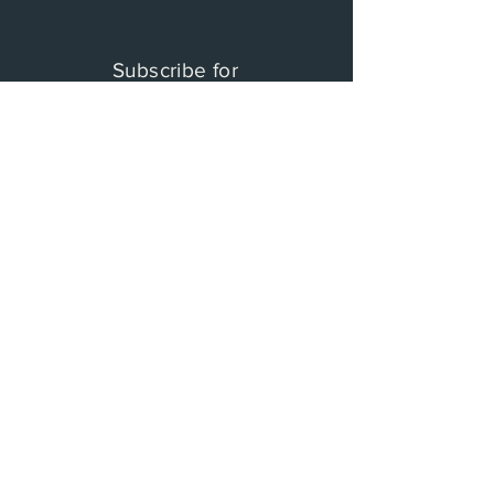
Subscribe for
ClassicFactory Updates !
​클래식 팩토리 레이블의 새로운 레이블과 타
이니 콘서트에 대한 소식을 받을 수 있습니다.
이름과 이메일을 적어주세요.
구독하기
© 2017 by Classic Factory: Lable. Proudly
created with
www.overn.co.kr