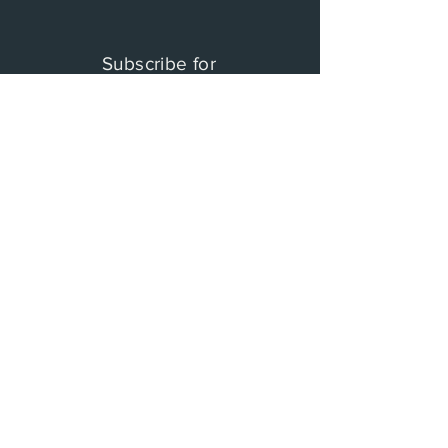
Subscribe for
ClassicFactory Updates !
​클래식 팩토리 레이블의 새로운 레이블과 타
이니 콘서트에 대한 소식을 받을 수 있습니다.
이름과 이메일을 적어주세요.
구독하기
© 2017 by Classic Factory: Lable. Proudly
created with
www.overn.co.kr