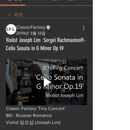
뒤로
ClassicFactory
2019년 3월 12일
Violist Joseph Lim :Sergei Rachmaninoff-
Cello Sonata in G Minor Op 19
Classic Factory 'Tiny Concert'  
8th : Russian Romance  
Violist 임요섭 (Joseph Lim)  