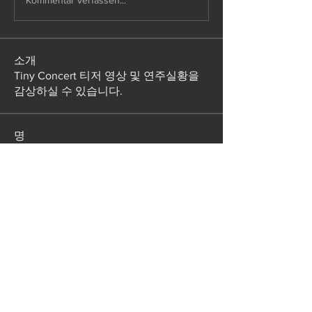
Kommentar verfassen...
소개
Tiny Concert 티저 영상 및 연주실황을
감상하실 수 있습니다.
명
sneha sanwane
팔로우
ClassicFactory
팔로우
Ganesh Tarange
팔로우
전체 회원 보기(3명)
Subscribe for