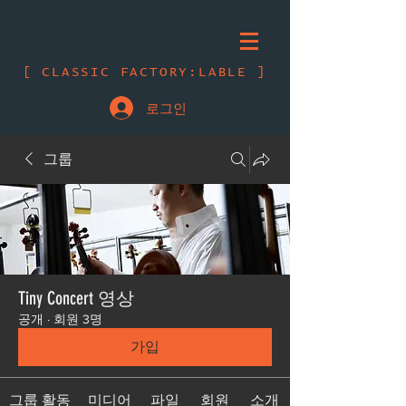
[ CLASSIC FACTORY:LABLE ]
로그인
그룹
Tiny Concert 영상
공개
·
회원 3명
가입
그룹 활동
미디어
파일
회원
소개