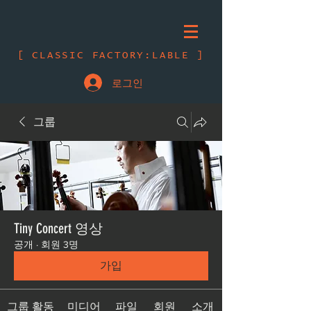
[ CLASSIC FACTORY:LABLE ]
로그인
그룹
Tiny Concert 영상
공개
·
회원 3명
가입
그룹 활동
미디어
파일
회원
소개