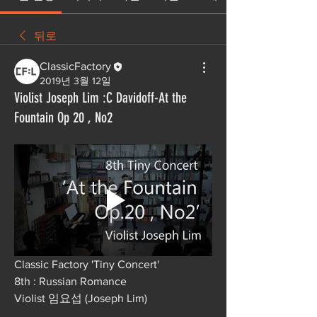
뒤로
ClassicFactory
2019년 3월 12일
Violist Joseph Lim :C Davidoff-At the
Fountain Op 20 , No2
Classic Factory 'Tiny Concert'  
8th : Russian Romance  
Violist 임요섭 (Joseph Lim)  