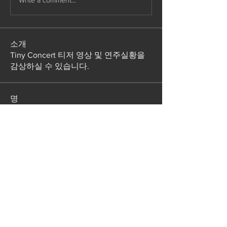
Write a comment...
소개
Tiny Concert 티저 영상 및 연주실황을
감상하실 수 있습니다.
명
sneha sanwane
팔로우
ClassicFactory
팔로우
Ganesh Tarange
팔로우
전체 회원 보기(3명)
Subscribe for