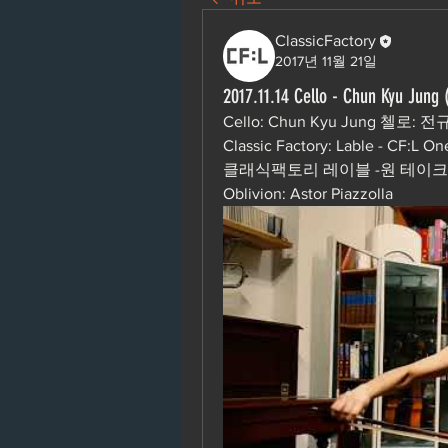
ClassicFactory
2017년 11월 21일
2017.11.14 Cello - Chun Kyu 
Cello: Chun Kyu Jung 첼로: 전
Classic Factory: Lable - CF:L On
클래식팩토리 레이블 -원 테이크 
Oblivion: Astor Piazzolla 