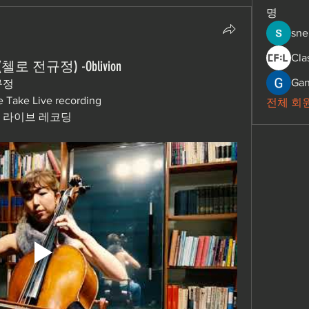
명
sne
Cla
Jung (첼로 전규정) -Oblivion
Gan
규정  
e Take Live recording 
전체 회원
라이브 레코딩  